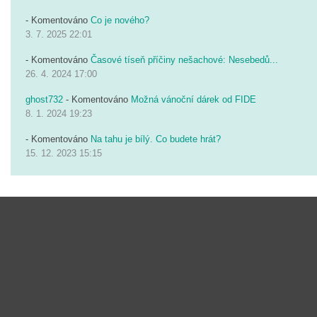
- Komentováno
Co je nového?
3. 7. 2025 22:01
- Komentováno
Časové tíseň příčiny nešachové: Nesebedů...
26. 4. 2024 17:00
ghost732
- Komentováno
Možná vánoční dárek od FIDE
8. 1. 2024 19:23
- Komentováno
Na tahu je bílý. Co budete hrát?
15. 12. 2023 15:15