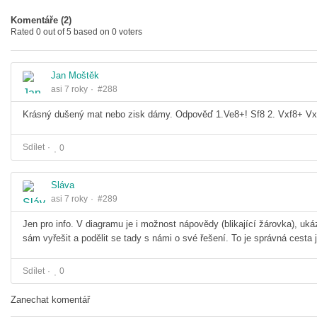
Komentáře (
2
)
Rated 0 out of 5 based on 0 voters
Jan Moštěk
asi 7 roky
#288
Krásný dušený mat nebo zisk dámy. Odpověď 1.Ve8+! Sf8 2. Vxf8+ Vxf
Sdílet
0
Sláva
asi 7 roky
#289
Jen pro info. V diagramu je i možnost nápovědy (blikající žárovka), ukáz
sám vyřešit a podělit se tady s námi o své řešení. To je správná cesta 
Sdílet
0
Zanechat komentář