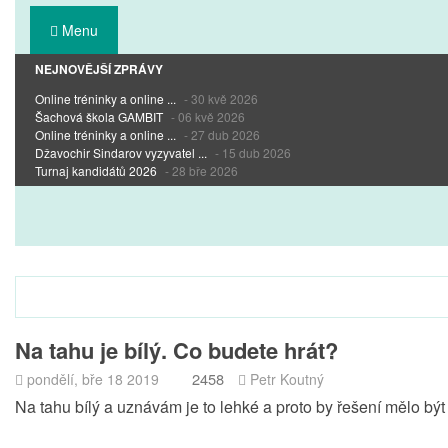
Menu
NEJNOVĚJŠÍ ZPRÁVY
Online tréninky a online ...
- 30 kvě 2026
Šachová škola GAMBIT
- 06 kvě 2026
Online tréninky a online ...
- 27 dub 2026
Džavochir Sindarov vyzyvatel ...
- 15 dub 2026
Turnaj kandidátů 2026
- 28 bře 2026
Na tahu je bílý. Co budete hrát?
2458
pondělí, bře 18 2019
Petr Koutný
Na tahu bílý a uznávám je to lehké a proto by řešení mělo bý