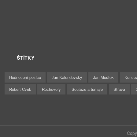
ŠTÍTKY
Hodnocení pozice
Jan Kalendovský
Jan Moštek
Konco
Robert Cvek
Rozhovory
Soutěže a turnaje
Strava
Copy