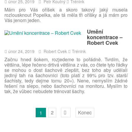
únor 25, 2019
Petr Koutný
Trénink
Mám pro Vás oříšek a skoro takový jaký musela
rozlousknout Popelka, ale tá měla tři oříšky a já mám pro
Vás jenom jeden.
Umění
koncentrace –
Robert Cvek
únor 24, 2019
Robert Cvek
Trénink
Začnu hned šokem, rozjedeme to pořádně. Tvrdím, že
většina, lépe řečeno drtivá většina z vás, co čtete tyto řádky
se mohou o dost šachově zlepšit, bez toho aby udělali
jediný tah na šachovnici (toto platí z 99% pro tzv. starší
šachisty, tedy dejme tomu 20+). Nene, nemyslím žádné
řešení na slepo, nebo šachovnici na monitoru. Myslím to
tak, že vůbec nebudete trénovat šachy.
2
Konec
1