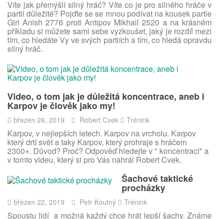
Víte jak přemýšlí silný hráč? Víte co je pro silného hráče v
partii důležité? Pojďte se se mnou podívat na kousek partie
Giri Anish 2776 proti Antipov Mikhail 2520 a na krásném
příkladu si můžete sami sebe vyzkoušet, jaký je rozdíl mezi
tím, co hledáte Vy ve svých partiích a tím, co hledá opravdu
silný hráč.
Video, o tom jak je důležitá koncentrace, aneb i
Karpov je člověk jako my!
březen 26, 2019
Robert Cvek
Trénink
Karpov, v nejlepších letech. Karpov na vrcholu. Karpov
který drtí svět a taky Karpov, který prohraje s hráčem
2300+. Důvod? Proč? Odpověď hledejte v " koncentraci" a
v tomto videu, který si pro Vás nahrál Robert Cvek.
Šachové taktické
procházky
březen 22, 2019
Petr Koutný
Trénink
Spoustu lidí a možná každý chce hrát lepší šachy. Známe