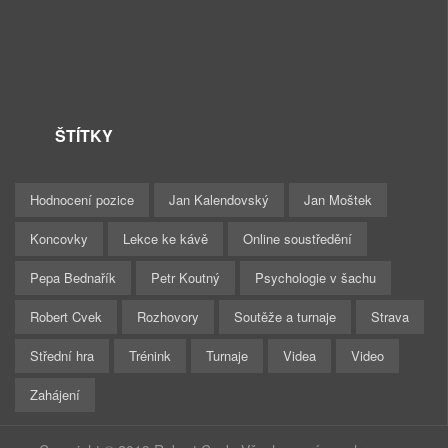
ŠTÍTKY
Hodnocení pozice
Jan Kalendovský
Jan Moštek
Koncovky
Lekce ke kávě
Online soustředění
Pepa Bednařík
Petr Koutný
Psychologie v šachu
Robert Cvek
Rozhovory
Soutěže a turnaje
Strava
Střední hra
Trénink
Turnaje
Videa
Video
Zahájení