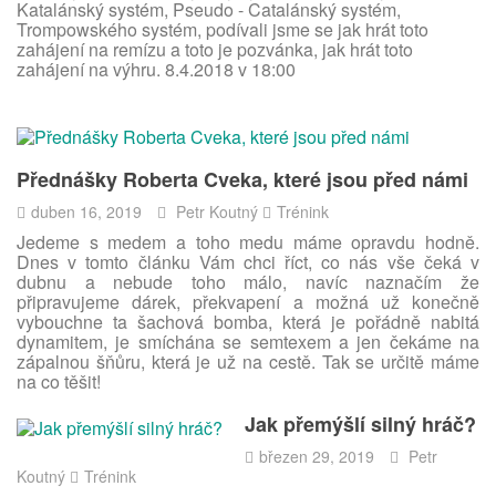
Katalánský systém, Pseudo - Catalánský systém,
Trompowského systém, podívali jsme se jak hrát toto
zahájení na remízu a toto je pozvánka, jak hrát toto
zahájení na výhru. 8.4.2018 v 18:00
Přednášky Roberta Cveka, které jsou před námi
duben 16, 2019
Petr Koutný
Trénink
Jedeme s medem a toho medu máme opravdu hodně.
Dnes v tomto článku Vám chci říct, co nás vše čeká v
dubnu a nebude toho málo, navíc naznačím že
připravujeme dárek, překvapení a možná už konečně
vybouchne ta šachová bomba, která je pořádně nabitá
dynamitem, je smíchána se semtexem a jen čekáme na
zápalnou šňůru, která je už na cestě. Tak se určitě máme
na co těšit!
Jak přemýšlí silný hráč?
březen 29, 2019
Petr
Koutný
Trénink