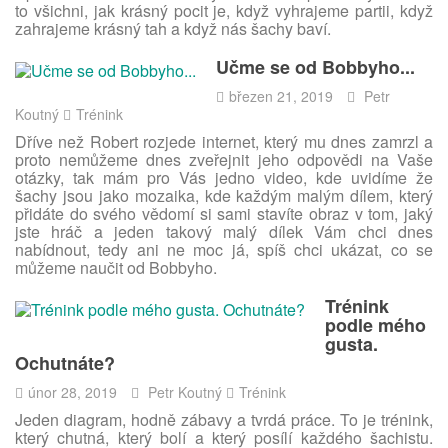
to všichni, jak krásný pocit je, když vyhrajeme partii, když
zahrajeme krásný tah a když nás šachy baví.
Učme se od Bobbyho...
březen 21, 2019
Petr
Koutný
Trénink
Dříve než Robert rozjede internet, který mu dnes zamrzl a
proto nemůžeme dnes zveřejnit jeho odpovědi na Vaše
otázky, tak mám pro Vás jedno video, kde uvidíme že
šachy jsou jako mozaika, kde každým malým dílem, který
přidáte do svého vědomí si sami stavíte obraz v tom, jaký
jste hráč a jeden takový malý dílek Vám chci dnes
nabídnout, tedy ani ne moc já, spíš chci ukázat, co se
můžeme naučit od Bobbyho.
Trénink
podle mého
gusta.
Ochutnáte?
únor 28, 2019
Petr Koutný
Trénink
Jeden diagram, hodně zábavy a tvrdá práce. To je trénink,
který chutná, který bolí a který posílí každého šachistu.